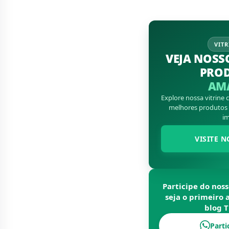
VITR
VEJA NOSS
PRO
AM
Explore nossa vitrine
melhores produtos d
im
VISITE N
Participe do nos
seja o primeiro 
blog
T
Parti