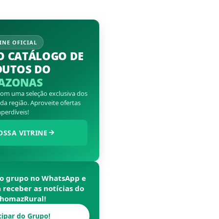
INE OFICIAL
O CATÁLOGO DE
DUTOS DO
AZONAS
 com uma seleção exclusiva dos
a região. Aproveite ofertas
perdíveis!
OSSA VITRINE
so grupo no WhatsApp e
a receber as notícias do
homazRural
!
cipar do Grupo!