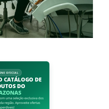
INE OFICIAL
O CATÁLOGO DE
DUTOS DO
AZONAS
 com uma seleção exclusiva dos
a região. Aproveite ofertas
perdíveis!