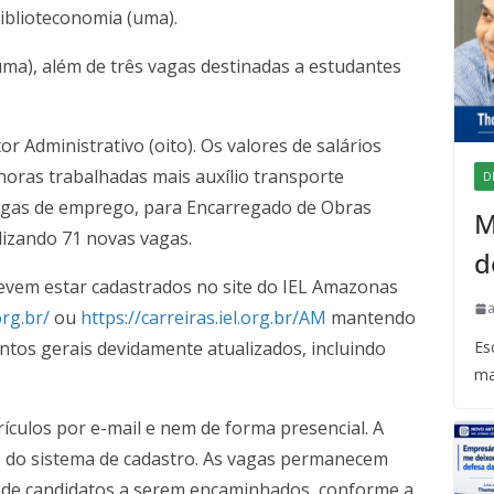
 Biblioteconomia (uma).
uma), além de três vagas destinadas a estudantes
r Administrativo (oito). Os valores de salários
oras trabalhadas mais auxílio transporte
D
agas de emprego, para Encarregado de Obras
M
lizando 71 novas vagas.
d
devem estar cadastrados no site do IEL Amazonas
rg.br/
ou
https://carreiras.iel.org.br/AM
mantendo
ntos gerais devidamente atualizados, incluindo
Es
ma
culos por e-mail e nem de forma presencial. A
o do sistema de cadastro. As vagas permanecem
 de candidatos a serem encaminhados, conforme a