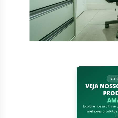
VITR
VEJA NOSS
PRO
AM
Explore nossa vitrine
melhores produtos d
im