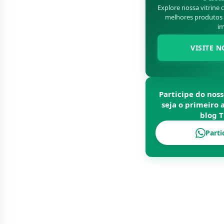
Explore nossa vitrine
melhores produtos d
im
VISITE N
Participe do nos
seja o primeiro 
blog
T
Parti