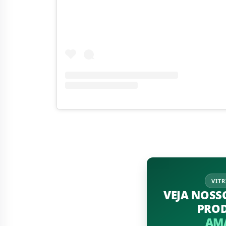
VITR
VEJA NOSS
PRO
AM