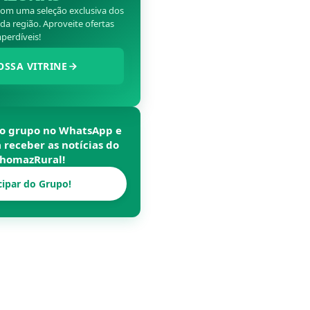
 com uma seleção exclusiva dos
a região. Aproveite ofertas
perdíveis!
OSSA VITRINE
so grupo no WhatsApp e
a receber as notícias do
homazRural
!
cipar do Grupo!