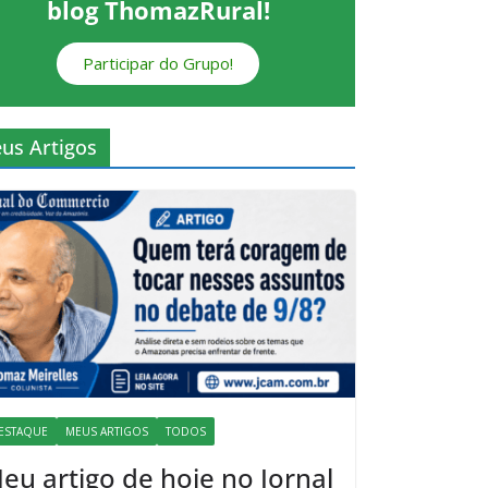
blog ThomazRural!
Participar do Grupo!
us Artigos
ESTAQUE
MEUS ARTIGOS
TODOS
eu artigo de hoje no Jornal