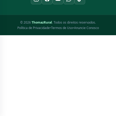
SIGA O THOMAZRURAL
Conecte-se conosco nas redes sociais para receber atualizações
diárias e participar do nosso grupo exclusivo de leitores!
© 2026
ThomazRural
. Todos os direitos reservados.
Política de Privacidade
•
Termos de Uso
•
Anuncie Conosco