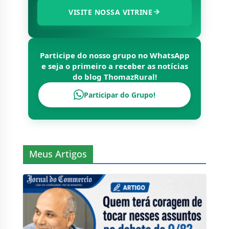
VITRINE OFICIAL
VEJA NOSSO CATÁLOGO DE
PRODUTOS DO
AMAZONAS
Explore nossa vitrine com uma seleção exclusiva
dos melhores produtos da região. Aproveite
ofertas imperdíveis!
VISITE NOSSA VITRINE
Participe do nosso grupo no WhatsApp
e seja o primeiro a receber as notícias
do blog
ThomazRural
!
Participar do Grupo!