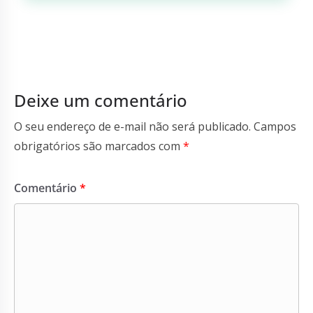
Participe do nosso grupo no WhatsApp e seja
o primeiro a receber as notícias do blog
ThomazRural
!
Participar do Grupo!
Deixe um comentário
O seu endereço de e-mail não será publicado.
Campos
obrigatórios são marcados com
*
Comentário
*