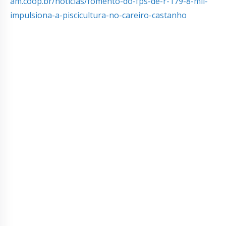
am.coop.br/noticias/fomento-do-fps-de-r-179-8-mil-
impulsiona-a-piscicultura-no-careiro-castanho