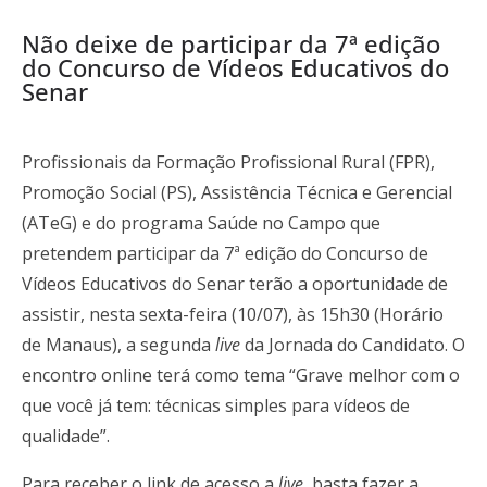
Não deixe de participar da 7ª edição
do Concurso de Vídeos Educativos do
Senar
Profissionais da Formação Profissional Rural (FPR),
Promoção Social (PS), Assistência Técnica e Gerencial
(ATeG) e do programa Saúde no Campo que
pretendem participar da 7ª edição do Concurso de
Vídeos Educativos do Senar terão a oportunidade de
assistir, nesta sexta-feira (10/07), às 15h30 (Horário
de Manaus), a segunda
live
da Jornada do Candidato. O
encontro online terá como tema “Grave melhor com o
que você já tem: técnicas simples para vídeos de
qualidade”.
Para receber o link de acesso a
live
, basta fazer a