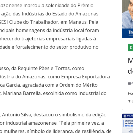
 amazonense marcou a solenidade do Prêmio
eração das Indústrias do Estado do Amazonas
o SESI Clube do Trabalhador, em Manaus. Pela
incipais homenagens da indústria local foram
hecendo trajetórias empresariais ligadas à
dade e fortalecimento do setor produtivo no
D
M
usso, da Requinte Pães e Tortas, como
d
Indústria do Amazonas, como Empresa Exportadora
cca Garcia, agraciada com a Ordem do Mérito
t, Mariana Barrella, escolhida como Industrial do
Es
ma
, Antonio Silva, destacou o simbolismo da edição
r industrial amazonense. “Pela primeira vez, a
o mulheres, símbolo de liderança, de resiliência, de