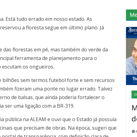
Me
na. Está tudo errado em nosso estado. As
preservou a floresta segue em último plano. Já
e das florestas em pé, mas também do verde da
rincipal ferramenta de planejamento para o
 escutam os ongueiros.
 bilhões sem termos futebol forte e sem recursos
Também fizeram uma ponte no lugar errado. Talvez
D
rno de balsas, que ainda poderia fortalecer o
ia ser uma ligação com a BR-319.
M
d
ia pública na ALEAM e ouvi que o Estado já possuía
inais que precisam de obras. Na época, sugeri que
ortal de transparência, com definição clara de