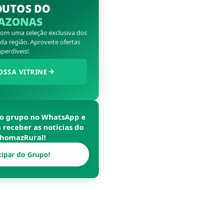
DUTOS DO
AZONAS
 com uma seleção exclusiva dos
a região. Aproveite ofertas
perdíveis!
OSSA VITRINE
so grupo no WhatsApp e
a receber as notícias do
homazRural
!
cipar do Grupo!