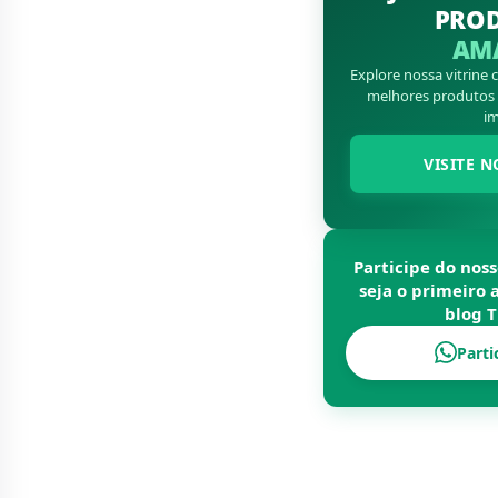
PRO
AM
Explore nossa vitrine
melhores produtos d
im
VISITE N
Participe do nos
seja o primeiro 
blog
T
Parti