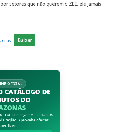
por setores que não querem o ZEE, ele jamais
Baixar
azonas
INE OFICIAL
O CATÁLOGO DE
DUTOS DO
AZONAS
 com uma seleção exclusiva dos
a região. Aproveite ofertas
perdíveis!