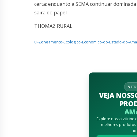
certa: enquanto a SEMA continuar dominada 
sairá do papel.
THOMAZ RURAL
8.-Zoneamento-Ecologico-Economico-do-Estado-do-Am
VITR
VEJA NOSS
PRO
AM
Explore nossa vitrine
melhores produtos d
im