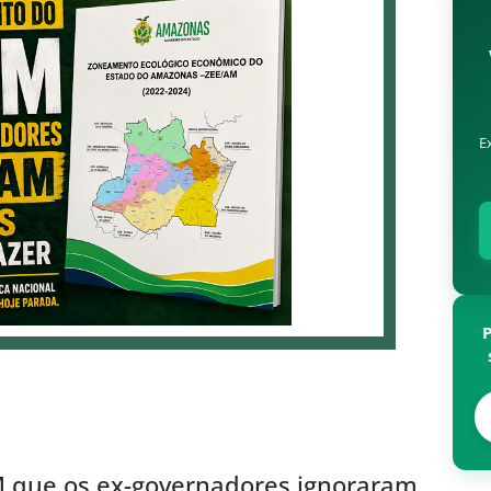
E
 que os ex-governadores ignoraram