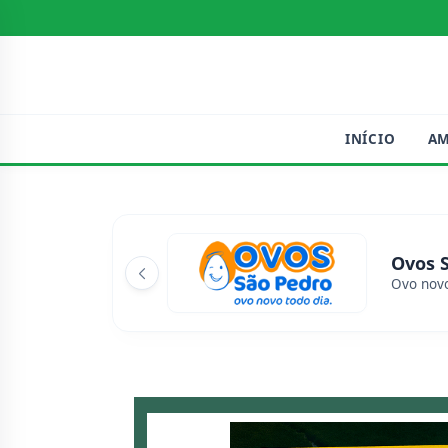
INÍCIO
A
Ovos 
Ovo novo