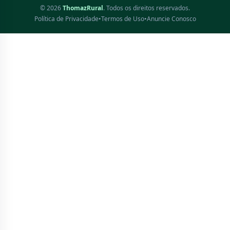
© 2026
ThomazRural
. Todos os direitos reservados.
Política de Privacidade
•
Termos de Uso
•
Anuncie Conosco