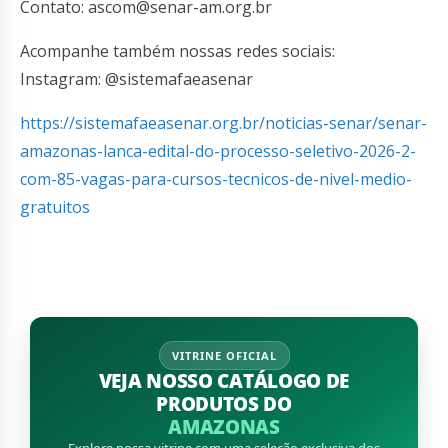
Contato:
ascom@senar-am.org.br
Acompanhe também nossas redes sociais:
Instagram: @sistemafaeasenar
https://sistemafaeasenar.org.br/noticias-senar/senar-
amazonas-lanca-edital-do-processo-seletivo-2026-2-
com-85-vagas-para-cursos-tecnicos-de-nivel-medio-
gratuitos
VITRINE OFICIAL
VEJA NOSSO CATÁLOGO DE
PRODUTOS DO
AMAZONAS