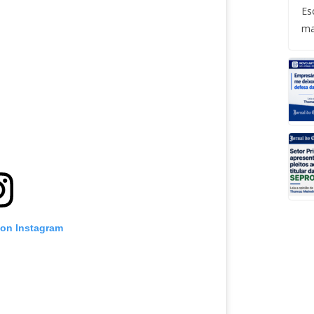
Es
ma
 on Instagram