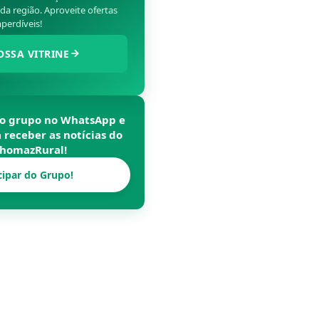
a região. Aproveite ofertas
perdíveis!
OSSA VITRINE
so grupo no WhatsApp e
a receber as notícias do
homazRural
!
cipar do Grupo!