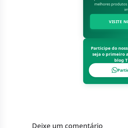
melhores produtos d
im
VISITE N
Participe do nos
seja o primeiro 
blog
T
Parti
Deixe um comentário