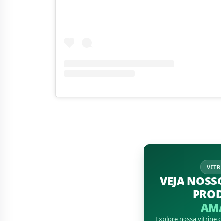
VITR
VEJA NOSS
PRO
AM
Explore nossa vitrine