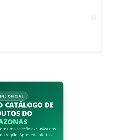
INE OFICIAL
O CATÁLOGO DE
DUTOS DO
AZONAS
 com uma seleção exclusiva dos
a região. Aproveite ofertas