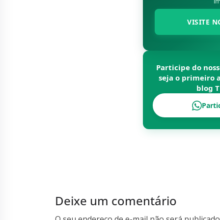
im
VISITE N
Participe do nos
seja o primeiro 
blog
T
Parti
Deixe um comentário
O seu endereço de e-mail não será publicado