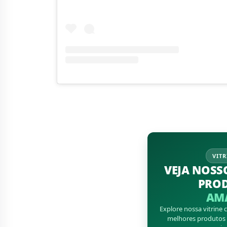
VITR
VEJA NOSS
PRO
AM
Explore nossa vitrine
melhores produtos d