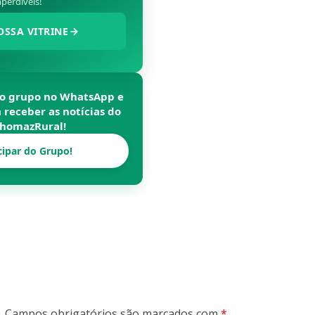
perdíveis!
OSSA VITRINE
so grupo no WhatsApp e
a receber as notícias do
homazRural
!
cipar do Grupo!
.
Campos obrigatórios são marcados com
*