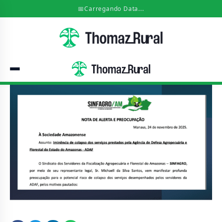
📅
Carregando Data...