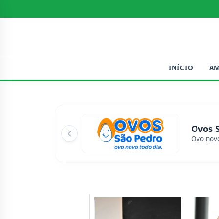
INÍCIO
A
Ovos 
Ovo novo