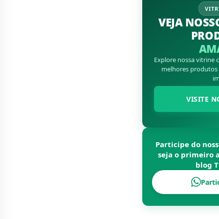
VITR
VEJA NOSS
PRO
AM
Explore nossa vitrine
melhores produtos d
im
VISITE N
Participe do nos
seja o primeiro 
blog
T
Parti