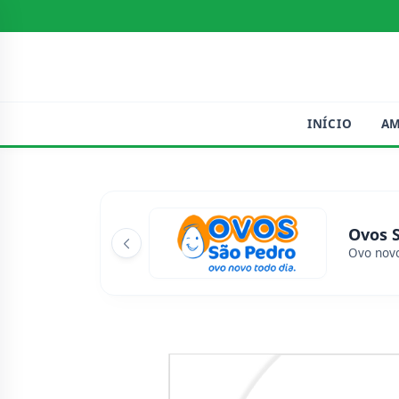
INÍCIO
A
Ovos 
Ovo novo