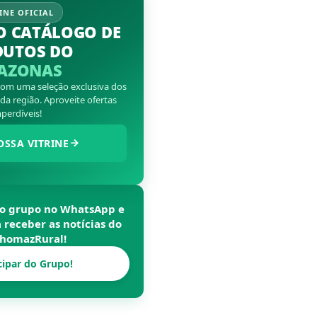
INE OFICIAL
O CATÁLOGO DE
DUTOS DO
AZONAS
 com uma seleção exclusiva dos
a região. Aproveite ofertas
perdíveis!
OSSA VITRINE
so grupo no WhatsApp e
a receber as notícias do
homazRural
!
cipar do Grupo!