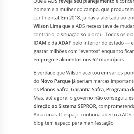
Que a
ADS reveja seu planejamento
e concen
homem e a mulher do campo, que produzem
continental. Em 2018, já havia alertado ao 
Wilson Lima
que a ADS necessitava de mudanç
contrário, a situação só piorou. Todos os di
IDAM e da ADAF
pelo interior do estado — em
gastar milhões com “eventos” enquanto fica
emprego e alimentos nos 62 municípios
.
É verdade que Wilson acertou em vários pon
do
Novo Parque
já seriam marcas importan
os
Planos Safra, Garantia Safra, Programa 
Mas, até agora, o governo não conseguiu
es
direção ao Sistema SEPROR
, comprometendo
Amazonas. O espaço continua aberto à ADS 
blog tem espaço para manifestação.