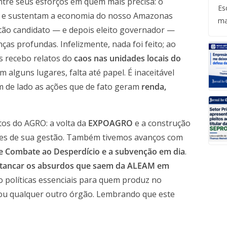
tre seus esforços em quem mais precisa: o
Es
 e sustentam a economia do nosso Amazonas
ma
então candidato — e depois eleito governador —
as profundas. Infelizmente, nada foi feito; ao
as recebo relatos do
caos nas unidades locais do
 alguns lugares, falta até papel. É inaceitável
m de lado as ações que de fato geram
renda,
tos do AGRO: a volta da
EXPOAGRO
e a construção
tes de sua gestão. Também tivemos avanços com
de Combate ao Desperdício e a subvenção em dia
.
tancar os absurdos que saem da ALEAM em
 políticas essenciais para quem produz no
ou qualquer outro órgão. Lembrando que este