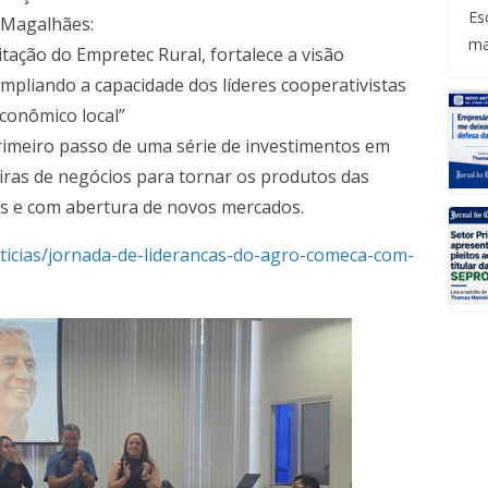
Es
 Magalhães:
ma
tação do Empretec Rural, fortalece a visão
ampliando a capacidade dos líderes cooperativistas
conômico local”
primeiro passo de uma série de investimentos em
eiras de negócios para tornar os produtos das
s e com abertura de novos mercados.
ticias/jornada-de-liderancas-do-agro-comeca-com-