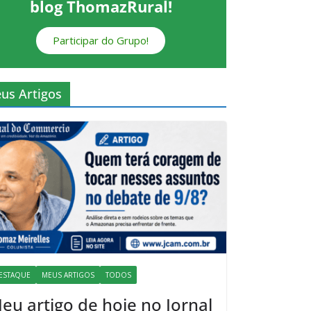
blog ThomazRural!
Participar do Grupo!
us Artigos
ESTAQUE
MEUS ARTIGOS
TODOS
eu artigo de hoje no Jornal