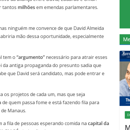
r tantos
milhões
em emendas parlamentares.
 mas ninguém me convence de que David Almeida
 abriria mão dessa oportunidade, especialmente
Me
al tem o
“argumento”
necessário para atrair esses
 da antiga propaganda do presunto sadia que
abe que David será candidato, mas pode entrar e
a os projetos de cada um, mas que seja
a de quem passa fome e está fazendo fila para
o de Manaus.
D
om a fila de pessoas esperando comida na
capital da
M