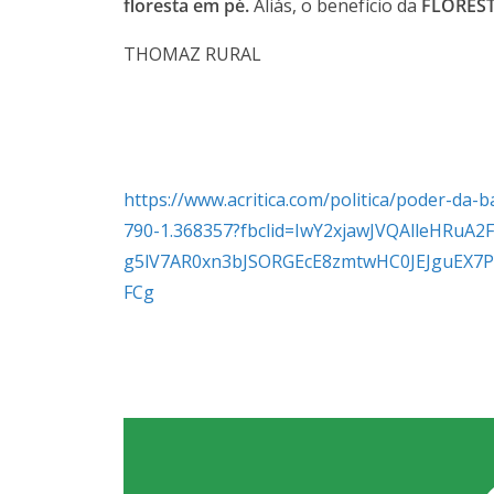
floresta em pé.
Aliás, o benefício da
FLOREST
THOMAZ RURAL
https://www.acritica.com/politica/poder-d
790-1.368357?fbclid=IwY2xjawJVQAlleHRuA
g5lV7AR0xn3bJSORGEcE8zmtwHC0JEJguEX7P
FCg