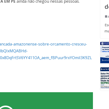
A EM PÉ
ainda não chegou nessas pessoas.
d
Es
ma
a-bancada-amazonense-sobre-orcamento-cresceu-
2FlbQIxMQABHd-
0x8DqFrtSV6YY411OA_aem_fBPuur9rxYOmiI3K9ZL