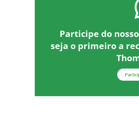
Participe do noss
seja o primeiro a re
Thom
Partic