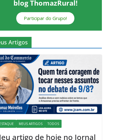
blog ThomazRural!
Participar do Grupo!
us Artigos
ESTAQUE
MEUS ARTIGOS
TODOS
eu artigo de hoje no Jornal