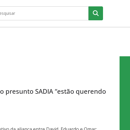
o presunto SADIA “estão querendo
tivo da aliança entre David, Eduardo e Omar: