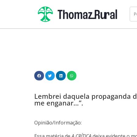
Lembrei daquela propaganda d
me enganar…”.
Opinião/Informação:
Essa matéria de
A CRÍTICA
deixa evidente o mo