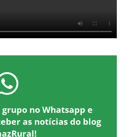
o grupo no Whatsapp e
ceber as notícias do blog
azRural!