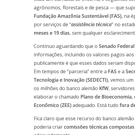
agrônomos, florestais e de pesca — que s
Fundação Amazônia Sustentável (FAS)
, na 
por serviços de “
assistência técnica
” no estad
meses e 19 dias
, sem qualquer esclareciment
Continuo aguardando que o
Senado Federal
informações, incluindo os valores pagos aos
publicamente é que esses dados seriam dispo
Em tempos de “parceria” entre a
FAS
e a
Sec
Tecnologia e Inovação (SEDECTI)
, vemos um 
os milhões do banco alemão
KfW
, servidore
elaborar o chamado
Plano de Bioeconomia
,
Econômico (ZEE)
adequado. Está tudo
fora d
Fica claro que esse recurso do banco alemão
poderia criar
comissões técnicas compostas 