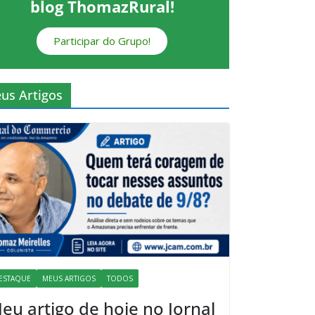
blog ThomazRural!
Participar do Grupo!
us Artigos
ESTAQUE
MEUS ARTIGOS
TODOS
eu artigo de hoje no Jornal