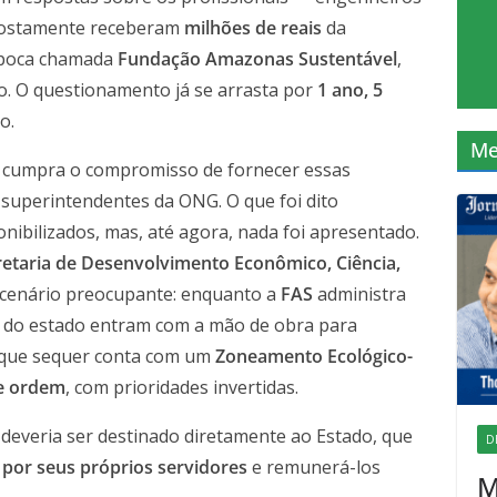
upostamente receberam
milhões de reais
da
época chamada
Fundação Amazonas Sustentável
,
o. O questionamento já se arrasta por
1 ano, 5
o.
Me
cumpra o compromisso de fornecer essas
 superintendentes da ONG. O que foi dito
nibilizados, mas, até agora, nada foi apresentado.
retaria de Desenvolvimento Econômico, Ciência,
cenário preocupante: enquanto a
FAS
administra
s do estado entram com a mão de obra para
 que sequer conta com um
Zoneamento Ecológico-
e ordem
, com prioridades invertidas.
 deveria ser destinado diretamente ao Estado, que
D
por seus próprios servidores
e remunerá-los
M