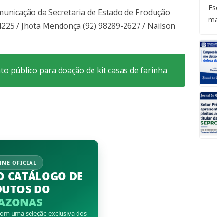
Es
municação da Secretaria de Estado de Produção
ma
4225 / Jhota Mendonça (92) 98289-2627 / Nailson
o público para doação de kit casas de farinha
INE OFICIAL
O CATÁLOGO DE
DUTOS DO
AZONAS
 com uma seleção exclusiva dos