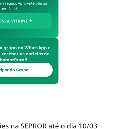
a região. Aproveite ofertas
perdíveis!
OSSA VITRINE
so grupo no WhatsApp e
a receber as notícias do
homazRural
!
cipar do Grupo!
ões na SEPROR até o dia 10/03