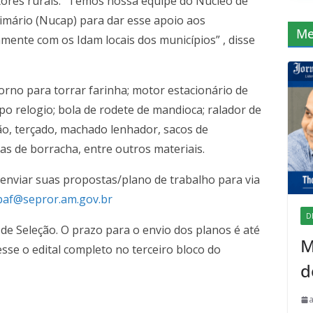
ores rurais. “Temos nossa equipe do Núcleo de
imário (Nucap) para dar esse apoio aos
Me
mente com os Idam locais dos municípios” , disse
orno para torrar farinha; motor estacionário de
o relogio; bola de rodete de mandioca; ralador de
ão, terçado, machado lenhador, sacos de
as de borracha, entre outros materiais.
 enviar suas propostas/plano de trabalho para via
apaf@sepror.am.gov.br
D
de Seleção. O prazo para o envio dos planos é até
M
sse o edital completo no terceiro bloco do
d