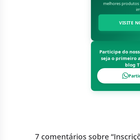
melhores produtos d
im
VISITE N
Participe do nos
seja o primeiro 
blog
T
Parti
7 comentários sobre “
Inscriç