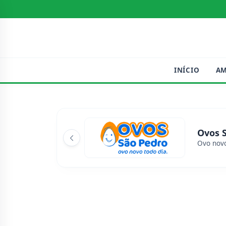
INÍCIO
A
Ovos 
Ovo novo