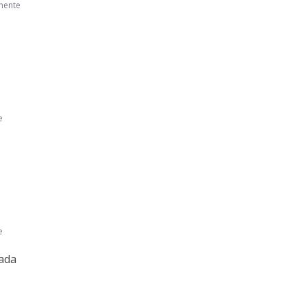
nente
e
e
ada