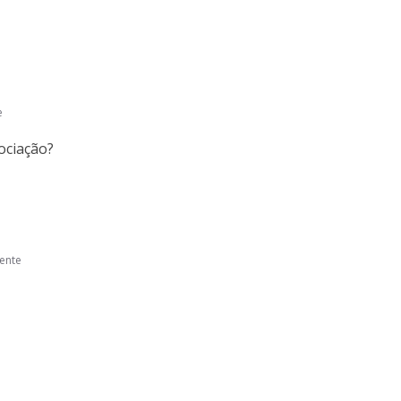
e
ociação?
ente