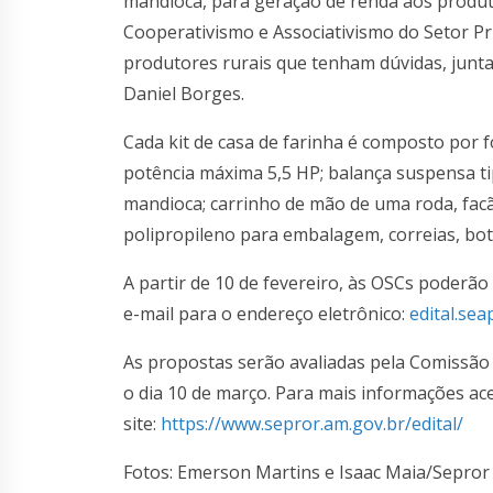
mandioca, para geração de renda aos produt
Cooperativismo e Associativismo do Setor Pr
produtores rurais que tenham dúvidas, junta
Daniel Borges.
Cada kit de casa de farinha é composto por f
potência máxima 5,5 HP; balança suspensa tip
mandioca; carrinho de mão de uma roda, fac
polipropileno para embalagem, correias, bot
A partir de 10 de fevereiro, às OSCs poderão
e-mail para o endereço eletrônico:
edital.se
As propostas serão avaliadas pela Comissão 
o dia 10 de março. Para mais informações ace
site:
https://www.sepror.am.gov.br/
edital/
Fotos: Emerson Martins e Isaac Maia/Sepror