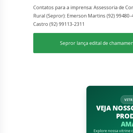
Contatos para a imprensa: Assessoria de Co
Rural (Sepror): Emerson Martins (92) 99480-
Castro (92) 99113-2311
Sepror lança edital de chamament
VITR
VEJA NOSS
PRO
AM
Explore nossa vitrine