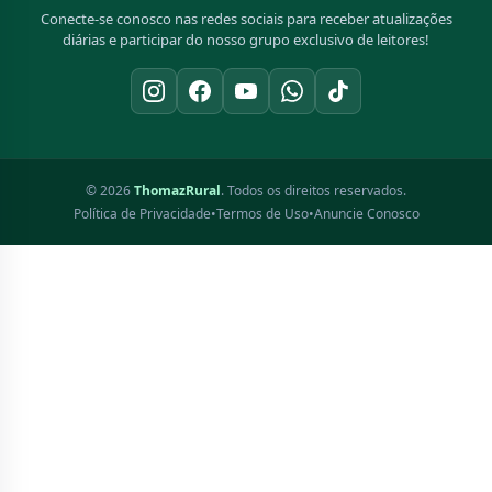
Conecte-se conosco nas redes sociais para receber atualizações
diárias e participar do nosso grupo exclusivo de leitores!
© 2026
ThomazRural
. Todos os direitos reservados.
Política de Privacidade
•
Termos de Uso
•
Anuncie Conosco