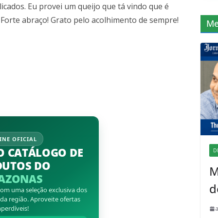
icados. Eu provei um queijo que tá vindo que é
Forte abraço! Grato pelo acolhimento de sempre!
Me
INE OFICIAL
O CATÁLOGO DE
D
DUTOS DO
M
AZONAS
d
 com uma seleção exclusiva dos
a região. Aproveite ofertas
perdíveis!