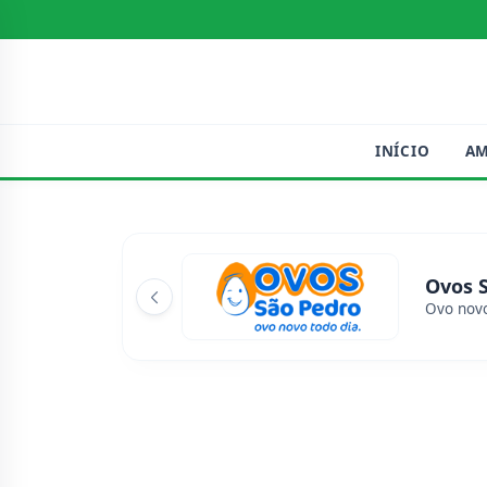
INÍCIO
A
Ovos 
Ovo novo