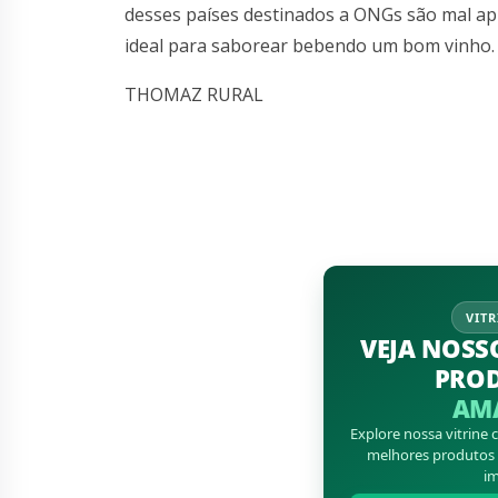
desses países destinados a ONGs são mal apl
ideal para saborear bebendo um bom vinho. 
THOMAZ RURAL
VITR
VEJA NOSS
PRO
AM
Explore nossa vitrine
melhores produtos d
im