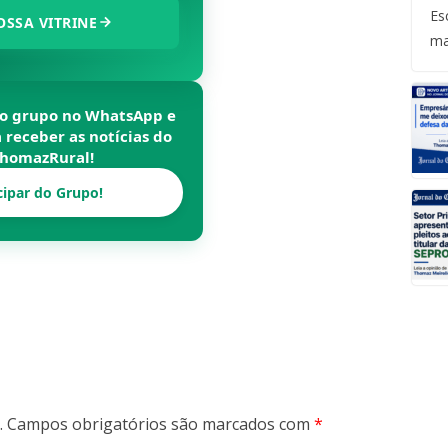
Es
OSSA VITRINE
ma
so grupo no WhatsApp e
a receber as notícias do
homazRural
!
cipar do Grupo!
.
Campos obrigatórios são marcados com
*