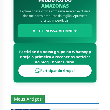
PRODUTOS DO
AMAZONAS
Explore nossa vitrine com uma seleção exclusiva
dos melhores produtos da região. Aproveite
ofertas imperdíveis!
VISITE NOSSA VITRINE
Participe do nosso grupo no WhatsApp
e seja o primeiro a receber as notícias
do blog
ThomazRural
!
Participar do Grupo!
Meus Artigos