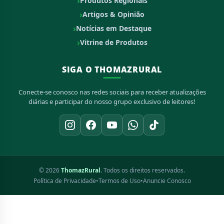
Produtos Regionais
Artigos & Opinião
Notícias em Destaque
Vitrine de Produtos
SIGA O THOMAZRURAL
Conecte-se conosco nas redes sociais para receber atualizações
diárias e participar do nosso grupo exclusivo de leitores!
© 2026
ThomazRural
. Todos os direitos reservados.
Política de Privacidade
•
Termos de Uso
•
Anuncie Conosco