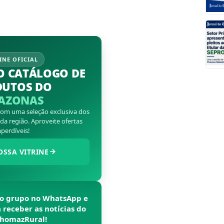
INE OFICIAL
O CATÁLOGO DE
DUTOS DO
AZONAS
 com uma seleção exclusiva dos
a região. Aproveite ofertas
perdíveis!
OSSA VITRINE
so grupo no WhatsApp e
a receber as notícias do
homazRural
!