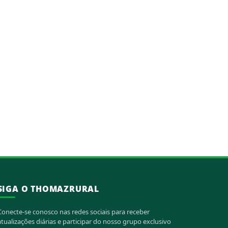
SIGA O THOMAZRURAL
Conecte-se conosco nas redes sociais para receber
atualizações diárias e participar do nosso grupo exclusivo