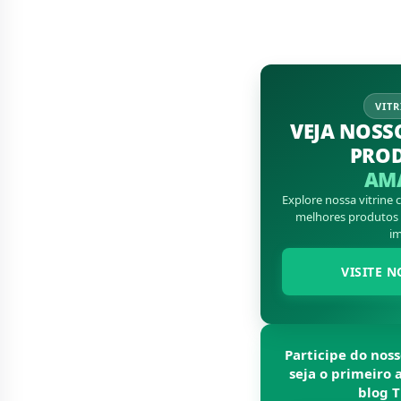
VITR
VEJA NOSS
PRO
AM
Explore nossa vitrine
melhores produtos d
im
VISITE N
Participe do nos
seja o primeiro 
blog
T