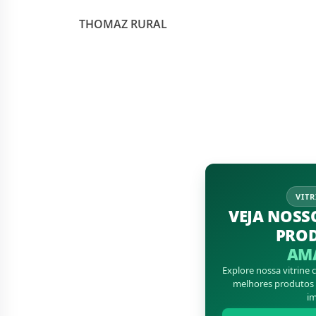
THOMAZ RURAL
VITR
VEJA NOSS
PRO
AM
Explore nossa vitrine
melhores produtos d
im