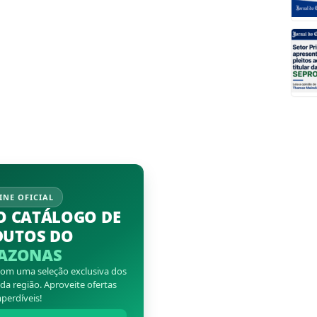
INE OFICIAL
O CATÁLOGO DE
DUTOS DO
AZONAS
 com uma seleção exclusiva dos
a região. Aproveite ofertas
perdíveis!