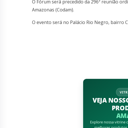
O Fórum será precedido da 296ª reunião ord
Amazonas (Codam).
O evento será no Palácio Rio Negro, bairro C
VITR
VEJA NOSS
PRO
AM
Explore nossa vitrine
melhores produtos d