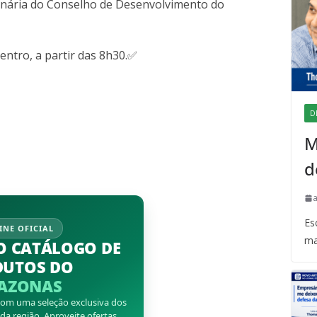
inária do Conselho de Desenvolvimento do
entro, a partir das 8h30.✅
D
M
d
Es
INE OFICIAL
ma
O CATÁLOGO DE
DUTOS DO
AZONAS
 com uma seleção exclusiva dos
a região. Aproveite ofertas