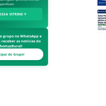
perdíveis!
OSSA VITRINE
so grupo no WhatsApp e
a receber as notícias do
homazRural
!
cipar do Grupo!