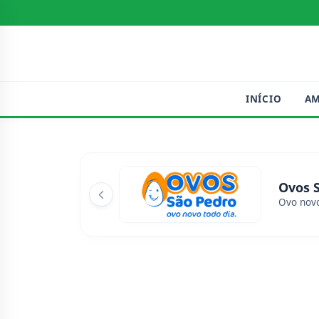
INÍCIO
A
Ovos 
Ovo novo