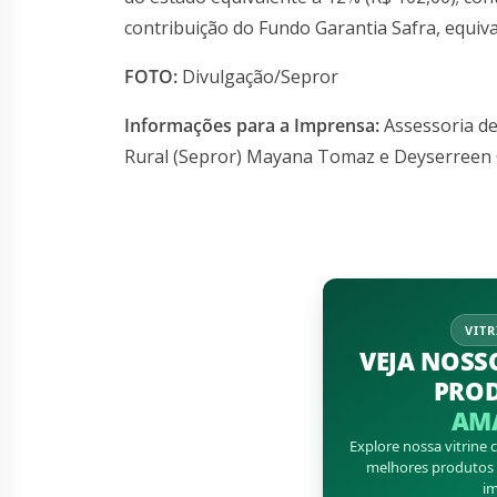
contribuição do Fundo Garantia Safra, equiva
FOTO:
Divulgação/Sepror
Informações para a Imprensa:
Assessoria de
Rural (Sepror) Mayana Tomaz e Deyserreen 
VITR
VEJA NOSS
PRO
AM
Explore nossa vitrine
melhores produtos d
im