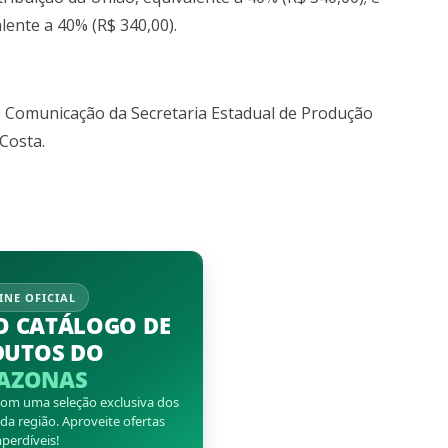
lente a 40% (R$ 340,00).
 Comunicação da Secretaria Estadual de Produção
Costa.
INE OFICIAL
O CATÁLOGO DE
DUTOS DO
AZONAS
 com uma seleção exclusiva dos
a região. Aproveite ofertas
perdíveis!