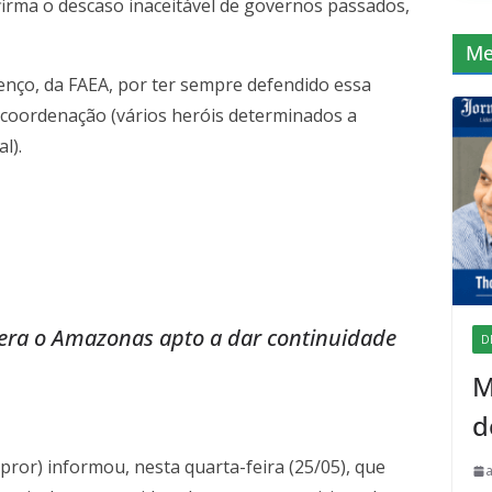
firma o descaso inaceitável de governos passados,
Me
ço, da FAEA, por ter sempre defendido essa
coordenação (vários heróis determinados a
l).
era o Amazonas apto a dar continuidade
D
M
d
pror) informou, nesta quarta-feira (25/05), que