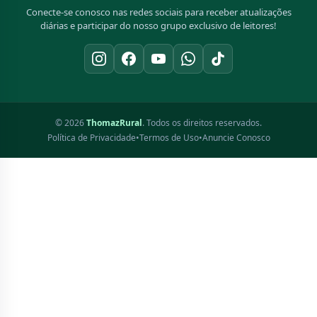
Conecte-se conosco nas redes sociais para receber atualizações
diárias e participar do nosso grupo exclusivo de leitores!
© 2026
ThomazRural
. Todos os direitos reservados.
Política de Privacidade
•
Termos de Uso
•
Anuncie Conosco