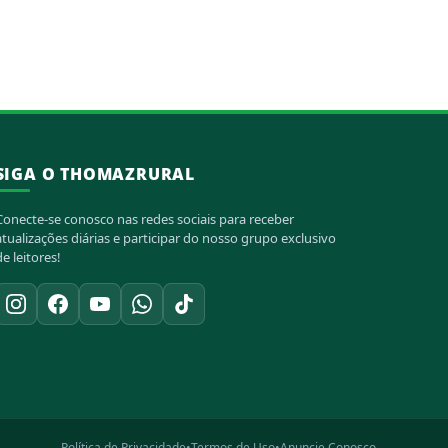
SIGA O THOMAZRURAL
Conecte-se conosco nas redes sociais para receber
atualizações diárias e participar do nosso grupo exclusivo
de leitores!
Política de Privacidade
•
Termos de Uso
•
Anuncie Conosco