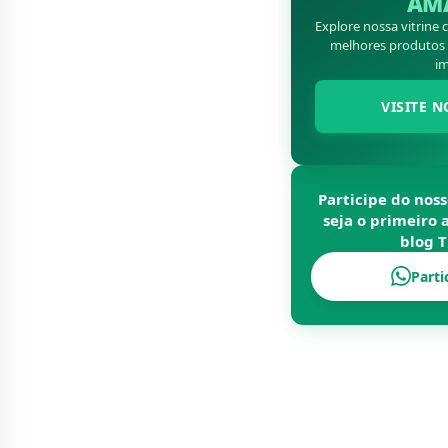
AM
Explore nossa vitrine
melhores produtos d
im
VISITE N
Participe do nos
seja o primeiro 
blog
T
Parti