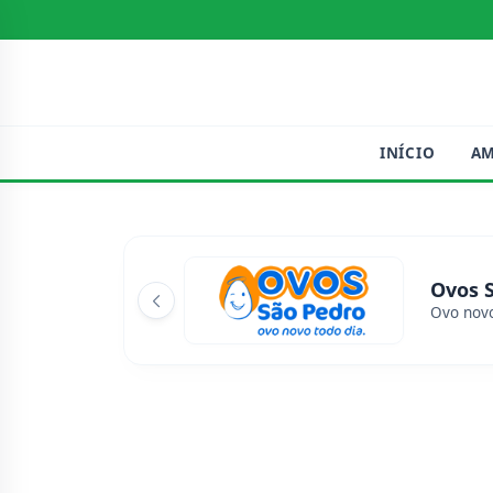
INÍCIO
A
Ovos 
Ovo novo