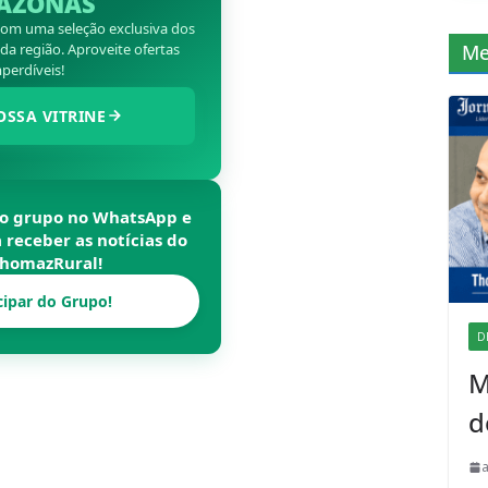
AZONAS
 com uma seleção exclusiva dos
a região. Aproveite ofertas
Me
perdíveis!
OSSA VITRINE
so grupo no WhatsApp e
a receber as notícias do
homazRural
!
cipar do Grupo!
D
M
d