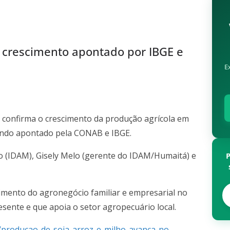
crescimento apontado por IBGE e
E
 confirma o crescimento da produção agrícola em
endo apontado pela CONAB e IBGE.
o (IDAM), Gisely Melo (gerente do IDAM/Humaitá) e
cimento do agronegócio familiar e empresarial no
ente e que apoia o setor agropecuário local.
producao-de-soja-arroz-e-milho-avanca-no-