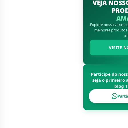
VEJA NOSS
PRO
AM
Explore nossa vitrine
melhores produtos d
im
VISITE N
Participe do nos
seja o primeiro 
blog
T
Parti