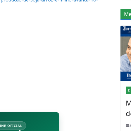
Me
D
M
d
INE OFICIAL