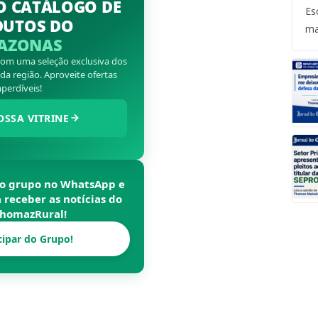
O CATÁLOGO DE
Es
DUTOS DO
ma
AZONAS
 com uma seleção exclusiva dos
a região. Aproveite ofertas
perdíveis!
OSSA VITRINE
so grupo no WhatsApp e
a receber as notícias do
homazRural
!
cipar do Grupo!