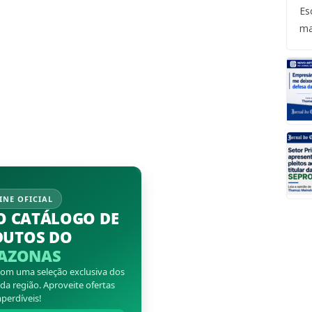
Es
ma
INE OFICIAL
O CATÁLOGO DE
DUTOS DO
AZONAS
 com uma seleção exclusiva dos
a região. Aproveite ofertas
perdíveis!