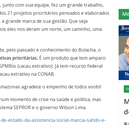
, junto com sua equipe, fez um grande trabalho,
 dos 21 projetos prioritários pensados e elaborados
Me
, a grande marca de sua gestão. Que seja
pois eles nos deram um norte, um caminho, uma
nte, pelo passado e conhecimento do Bolacha, o
ivas prioritárias.
É um produto que tem amparo
GPMBio (cacau extrativo). Já tem recurso federal
cacau extrativo na CONAB.
 Amazonas agradece o empenho de todos vocês!
D
num momento de crise na saúde e política, mas
M
Sistema SEPROR e o governo Wilson Lima.
d
a-de-estado-da-assistencia-social-marcia-sahdo-e-