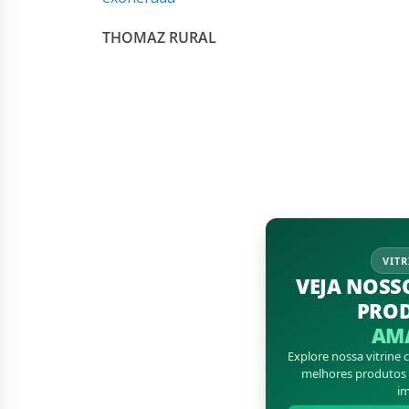
THOMAZ RURAL
VITR
VEJA NOSS
PRO
AM
Explore nossa vitrine
melhores produtos d
im