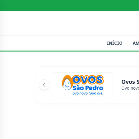
INÍCIO
A
Ovos 
Ovo novo