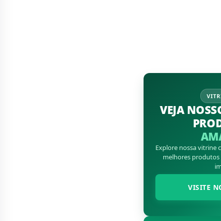
VITR
VEJA NOSS
PRO
AM
Explore nossa vitrine
melhores produtos d
im
VISITE N