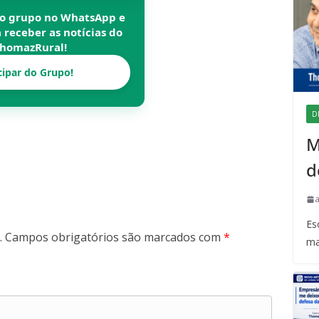
so grupo no WhatsApp e
a receber as notícias do
homazRural
!
cipar do Grupo!
D
M
d
Es
.
Campos obrigatórios são marcados com
*
ma