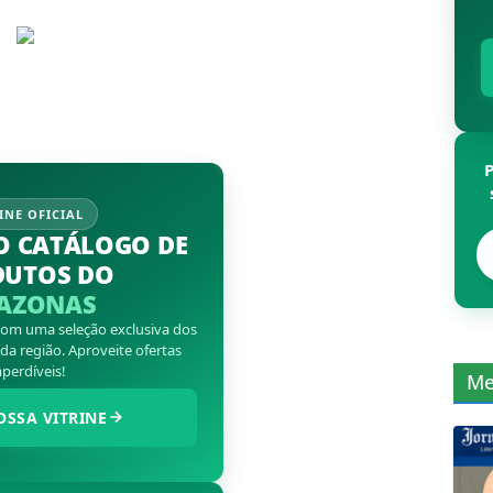
INE OFICIAL
O CATÁLOGO DE
DUTOS DO
AZONAS
 com uma seleção exclusiva dos
a região. Aproveite ofertas
perdíveis!
Me
OSSA VITRINE