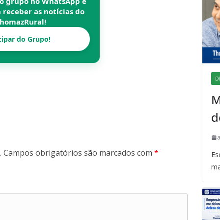
so grupo no WhatsApp e
a receber as notícias do
homazRural
!
cipar do Grupo!
D
M
d
.
Campos obrigatórios são marcados com
*
Es
ma