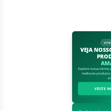
VITR
VEJA NOSS
PRO
AM
Explore nossa vitrine
melhores produtos d
im
VISITE N