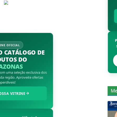
INE OFICIAL
O CATÁLOGO DE
DUTOS DO
AZONAS
 com uma seleção exclusiva dos
a região. Aproveite ofertas
perdíveis!
Me
OSSA VITRINE