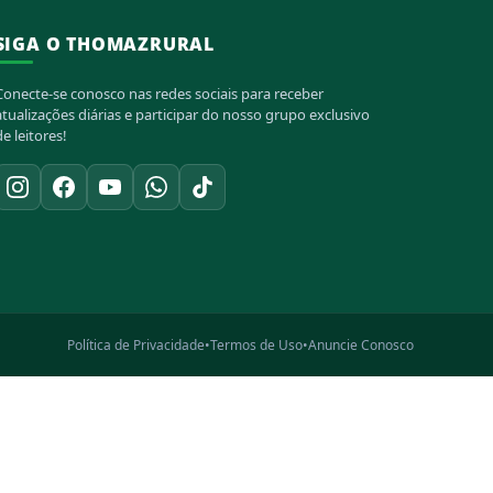
SIGA O THOMAZRURAL
Conecte-se conosco nas redes sociais para receber
atualizações diárias e participar do nosso grupo exclusivo
de leitores!
Política de Privacidade
•
Termos de Uso
•
Anuncie Conosco