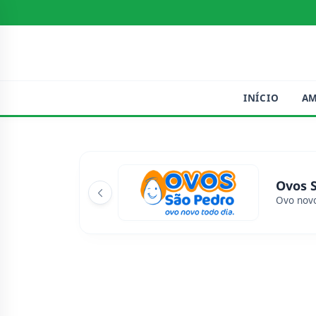
INÍCIO
A
Ovos 
Ovo novo