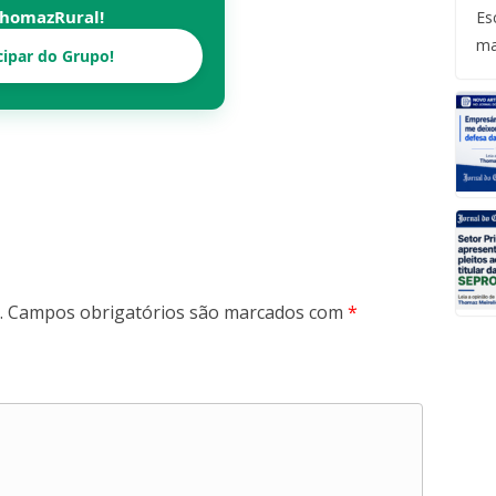
homazRural
!
Es
ma
cipar do Grupo!
.
Campos obrigatórios são marcados com
*