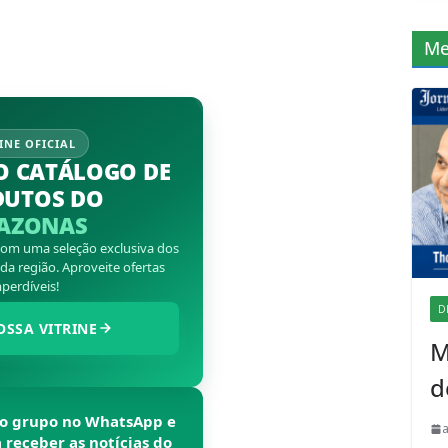
Me
INE OFICIAL
O CATÁLOGO DE
DUTOS DO
AZONAS
 com uma seleção exclusiva dos
a região. Aproveite ofertas
perdíveis!
D
OSSA VITRINE
M
d
so grupo no WhatsApp e
a receber as notícias do