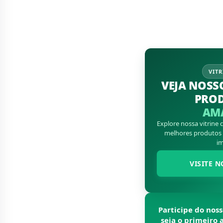
VITR
VEJA NOSS
PRO
AM
Explore nossa vitrine
melhores produtos d
im
VISITE N
Participe do nos
seja o primeiro 