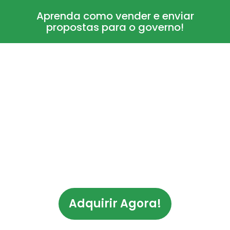
Aprenda como vender e enviar
propostas para o governo!
Aprenda a Vender e Enviar
Propostas para o PAA da
CONAB!
Edital aberto! Descubra como acessar os
milhões disponíveis para a agricultura familiar
sem precisar de terceiros.
Adquirir Agora!